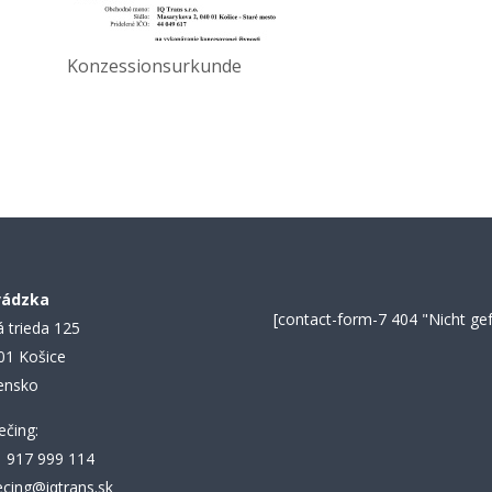
Konzessionsurkunde
vádzka
[contact-form-7 404 "Nicht ge
á trieda 125
01 Košice
ensko
ečing:
 917 999 114
ecing@iqtrans.sk